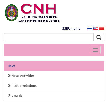
SSRU home
Toggle
navigati
News
News Activities
Public Relations
awards