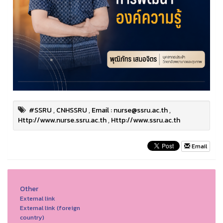
#SSRU
,
CNHSSRU
,
Email : nurse@ssru.ac.th
,
Http://www.nurse.ssru.ac.th
,
Http://www.ssru.ac.th
Email
Other
External link
External link (foreign
country)