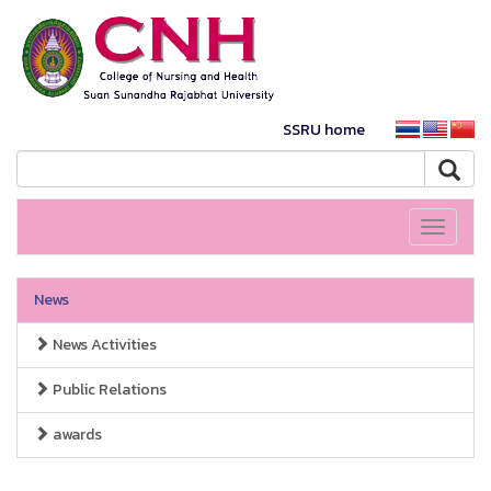
SSRU home
Toggle
navigati
News
News Activities
Public Relations
awards