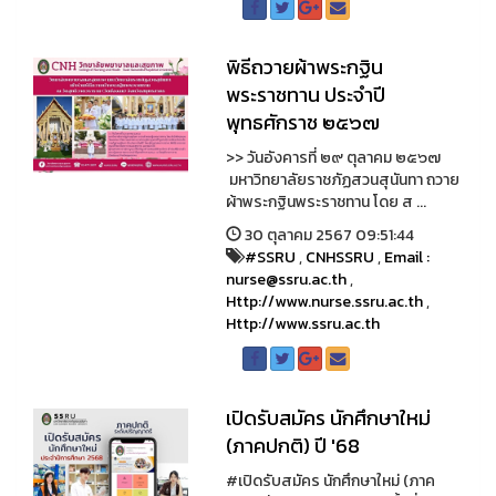
พิธีถวายผ้าพระกฐิน
พระราชทาน ประจำปี
พุทธศักราช ๒๕๖๗
>> วันอังคารที่ ๒๙ ตุลาคม ๒๕๖๗
มหาวิทยาลัยราชภัฏสวนสุนันทา ถวาย
ผ้าพระกฐินพระราชทาน โดย ส ...
30 ตุลาคม 2567 09:51:44
#SSRU
,
CNHSSRU
,
Email :
nurse@ssru.ac.th
,
Http://www.nurse.ssru.ac.th
,
Http://www.ssru.ac.th
เปิดรับสมัคร นักศึกษาใหม่
(ภาคปกติ) ปี '68
#เปิดรับสมัคร นักศึกษาใหม่ (ภาค