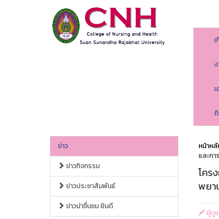
เ
ง
เ
ต
ข่าว
หน้าหลั
และกา
ข่าวกิจกรรม
โครง
พยาบ
ข่าวประชาสัมพันธ์
ข่าวน่าชื่นชม ยินดี
ผู้ด