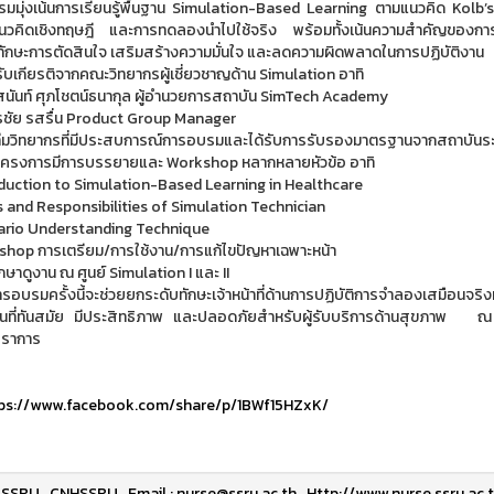
มมุ่งเน้นการเรียนรู้พื้นฐาน Simulation-Based Learning ตามแนวคิด Kolb’s
นวคิดเชิงทฤษฎี และการทดลองนำไปใช้จริง พร้อมทั้งเน้นความสำคัญของการใ
ักษะการตัดสินใจ เสริมสร้างความมั่นใจ และลดความผิดพลาดในการปฏิบัติงาน
รับเกียรติจากคณะวิทยากรผู้เชี่ยวชาญด้าน Simulation อาทิ
ัสนันท์ ศุภโชตน์ธนากุล ผู้อำนวยการสถาบัน SimTech Academy
ตรชัย รสรื่น Product Group Manager
ีมวิทยากรที่มีประสบการณ์การอบรมและได้รับการรับรองมาตรฐานจากสถาบันระ
ครงการมีการบรรยายและ Workshop หลากหลายหัวข้อ อาทิ
oduction to Simulation-Based Learning in Healthcare
s and Responsibilities of Simulation Technician
ario Understanding Technique
shop การเตรียม/การใช้งาน/การแก้ไขปัญหาเฉพาะหน้า
กษาดูงาน ณ ศูนย์ Simulation I และ II
รอบรมครั้งนี้จะช่วยยกระดับทักษะเจ้าหน้าที่ด้านการปฏิบัติการจำลองเสมือน
ที่ทันสมัย มีประสิทธิภาพ และปลอดภัยสำหรับผู้รับบริการด้านสุขภาพ 
ปราการ
ps://www.facebook.com/share/p/1BWf15HZxK/
SSRU
,
CNHSSRU
,
Email : nurse@ssru.ac.th
,
Http://www.nurse.ssru.ac.