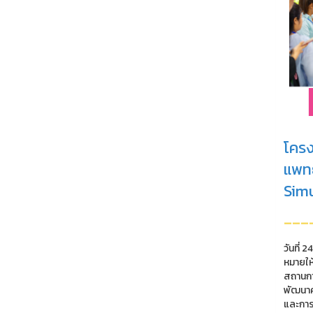
โครง
แพทย
Simu
---
วันที่
หมายให
สถานกา
พัฒนาศ
และการฝ