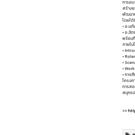
การอบร
สร้างแ
พัฒนาท
โดยได้
• อ.นภ
• อ.ฉั
พร้อมท
ภายในโ
• Intr
• Role
• Scen
• Work
• การศึ
โครงกา
การสอน
สมุทร
>>
htt
#