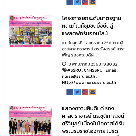
โครงการยกระดับมาตรฐาน
ผลิตภัณฑ์ชุมชนยั่งยืนสู่
แพลตฟอร์มออนไลน์
>> วันศุกร์ที่ 17 มกราคม 2568>> ผู้
ช่วยศาสตราจารย์ ดร.รังสรรค์ มาระ
เพ็ญ รองคณบดีฝ่ ...
18 พฤษภาคม 2568 19:30:32
#SSRU
,
CNHSSRU
,
Email :
nurse@ssru.ac.th
,
Http://www.nurse.ssru.ac.th
แสดงความยินดีแด่ รอง
ศาสตราจารย์ ดร.ชุติกาญจน์
ศรีวิบูลย์ เนื่องในโอกาสได้รับ
พระบรมราชโองการ โปรด