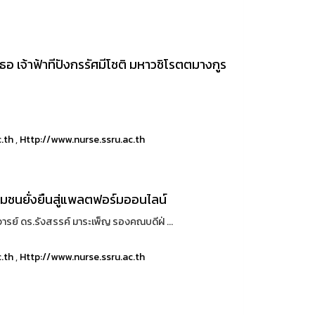
เธอ เจ้าฟ้าทีปังกรรัศมีโชติ มหาวชิโรตตมางกูร
c.th
,
Http://www.nurse.ssru.ac.th
มชนยั่งยืนสู่แพลตฟอร์มออนไลน์
จารย์ ดร.รังสรรค์ มาระเพ็ญ รองคณบดีฝ่ ...
c.th
,
Http://www.nurse.ssru.ac.th