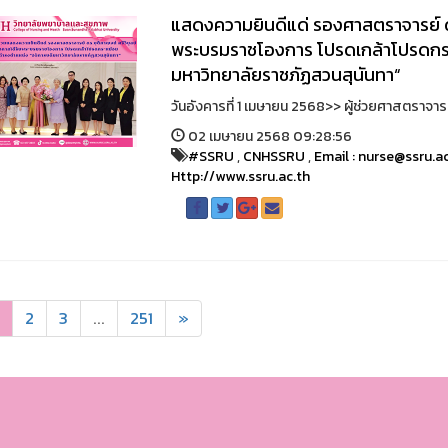
แสดงความยินดีแด่ รองศาสตราจารย์ ดร.
พระบรมราชโองการ โปรดเกล้าโปรดกระห
มหาวิทยาลัยราชภัฏสวนสุนันทา“
วันอังคารที่ 1 เมษายน 2568>> ผู้ช่วยศาสตราจา
02 เมษายน 2568 09:28:56
#SSRU
,
CNHSSRU
,
Email : nurse@ssru.a
Http://www.ssru.ac.th
2
3
...
251
»