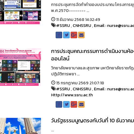
การประชุมการจัดทำคำของบประมาณ โครงการยุทธ
พ.ศ.2570-------- ...
11 ธันวาคม 2568 14:32:49
#SSRU
,
CNHSSRU
,
Email : nurse@ssru.a
การประชุมคณะกรรมการดำเนินงานห้องป
ออนไลน์
วิทยาลัยพยาบาลและสุขภาพ มหาวิทยาลัยราชภัฏ
ปฏิบัติการพยา ...
15 กรกฏาคม 2569 21:07:18
#SSRU
,
CNHSSRU
,
Email : nurse@ssru.a
Http://www.ssru.ac.th
วันรัฐธรรมนูญตรงกับวันที่ 10 ธันวาค
...