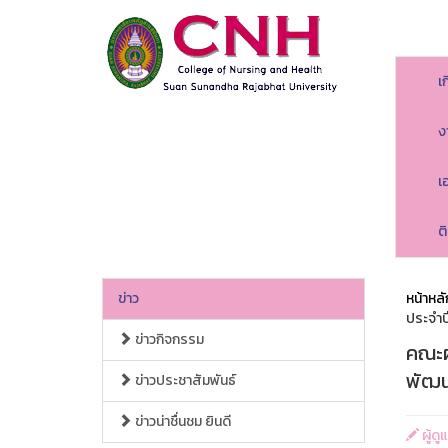
เ
ง
เ
ต
ข่าว
หน้าหลั
ประจำ
ข่าวกิจกรรม
คณะผ
พัฒน
ข่าวประชาสัมพันธ์
ข่าวน่าชื่นชม ยินดี
ผู้ด