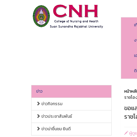
เ
ง
เ
ต
ข่าว
หน้าหลั
ราชโอง
ข่าวกิจกรรม
ขอแสด
ราชโ
ข่าวประชาสัมพันธ์
ข่าวน่าชื่นชม ยินดี
ผู้ด