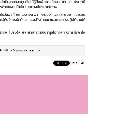
นินงานกองทุนเงินให้กู้ยืมเพื่อการศึกษา (กยศ.) ประจำปี
รดำเนินงานให้เป็นไปอย่างมีประสิทธิภาพ
ึ้นในวันพุธที่ ๒๒ เมษายน พ.ศ. ๒๕๖๙ เวลา ๑๓.๐๐ – ๑๖.๐๐
ให้บริการนักศึกษา รวมถึงกำหนดแนวทางการปฏิบัติงานให้
ะสิทธิภาพ โปร่งใส และสามารถสนับสนุนโอกาสทางการศึกษาให้
th
,
Http://www.ssru.ac.th
Email