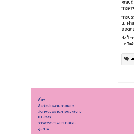
คณบดีฝ
การศึก
การประ
น. ผ่า
สอดคล้
ทั้งนี
แก่นักศ
#
อื่นๆ
ลิงค์หน่วยงานภายนอก
ลิงค์หน่วยงานภายนอก(ต่าง
ประเทศ)
วารสารการพยาบาลและ
สุขภาพ