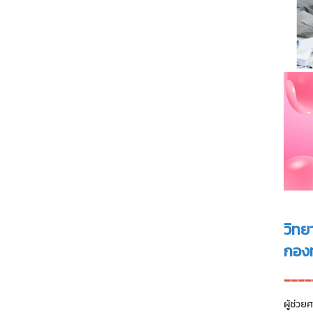
วิทย
กองท
----
ผู้ช่ว