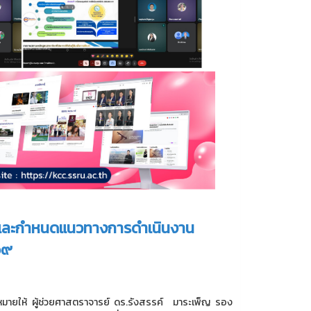
ม และกำหนดแนวทางการดำเนินงาน
๖๙
มายให้ ผู้ช่วยศาสตราจารย์ ดร.รังสรรค์ มาระเพ็ญ รอง