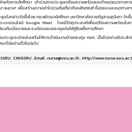
่ายกิจการนักศึกษา เข้าร่วมการประชุมเตรียมความพร้อมและกำหนดแนวทางการดำเ
ษา ๒๕๖๙ เพื่อสร้างความเข้าใจร่วมกันเกี่ยวกับหลักเกณฑ์ ขั้นตอน และแนวทางกา
ชุมดังกล่าวจัดขึ้นโดย กองพัฒนานักศึกษา มหาวิทยาลัยราชภัฏสวนสุนันทา จัดข
นระบบออนไลน์ Google Meet โดยมีวัตถุประสงค์เพื่อเตรียมความพร้อมในการ
องกับนโยบายและระเบียบของกองทุนเงินให้กู้ยืมเพื่อการศึกษา
้ การประชุมจะช่วยส่งเสริมให้การดำเนินงานด้านกองทุน กยศ. เป็นไปอย่างมีปร
ึกษาได้อย่างทั่วถึงต่อไป
SSRU
,
CNHSSRU
,
Email : nurse@ssru.ac.th
,
Http://www.nurse.ssru.ac.