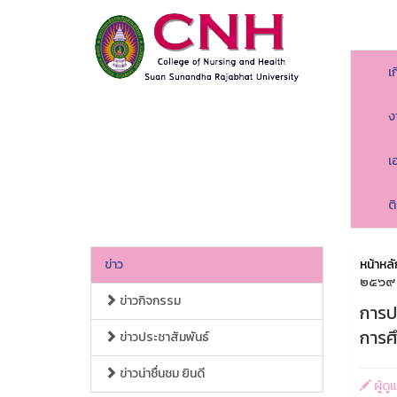
เ
ง
เ
ต
ข่าว
หน้าหลั
๒๕๖๙
ข่าวกิจกรรม
การป
การศ
ข่าวประชาสัมพันธ์
ข่าวน่าชื่นชม ยินดี
ผู้ด