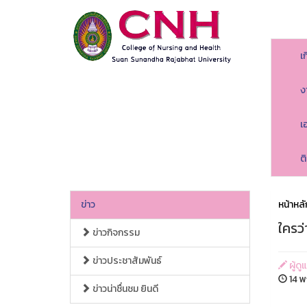
เ
ง
เ
ต
ข่าว
หน้าหลั
ใครว่
ข่าวกิจกรรม
ข่าวประชาสัมพันธ์
ผู้ด
14 พ
ข่าวน่าชื่นชม ยินดี