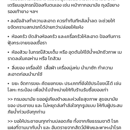
เตรียมอุปกรณ์ป้องกันตนเอง เช่น หน้ากากอนามัย ถุงมือยาง
รองเท้ายาง ฯลฯ
▪️ ลงมือล้างทำความสะอาด ควรทำทันทีหลังน้ำลด จะช่วยให้
ขจัดคราบสกปรกได้ง่ายกว่าปล่อยให้แห้ง
▪️ ห้องครัว ขัดล้างห้องครัว และเครื่อครัวให้สะอาด ป้องกันการ
ฟุ้งกระจายของเชื้อรา
▪️ ห้องส้วม ในกรณ๊ส้วมเต็ม หรือ อุดตันให้ใช้น้ำหมักชีวภาพ เม
ราดลงในคอห่าน หรือ โถส้วม
▪️ สิ่งของ เครื่องใช้ เสื้อผ้า เครื่องนุ่งห่ม นำมาซัก ทำความ
สะอาดก่อนนำมาใช้
▪️ ขยะ จัดการขยะ คัดแยกขยะ ประเภทที่ยังใช้ประโยชน์ได้ เช่น
โลหะ กระป๋อง เพื่อนำไปจำหน่ายให้กับร้านรับซื้อของเก่า
>> กรมอนามัย ขออยู่เคียงข้างและห่วงใยสุขภาพ สุขอนามัย
ของ ประชาชน และ ไม่หยุดส่งกำลังใจทุกรูปแบบ ให้กับผู้ประสบ
ภัยน้ำท่วมขังทุกท่าน
>> ขอให้ประชาชนทุกท่านปลอดภัย ทั้งจากภัยธรรมชาติ โรค
แฝงที่ตามมากับน้ำ และ อันตรายจากสัตว์มีพิษและพาหะนำโรค