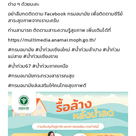
ต่าง ๆ ด้วยนะคะ
อย่าลืมกดติดตาม Facebook กรมอนามัย เพื่อติดตามซีรีย์
สาระสุขภาพจากเรานะครับ
ท่านสามารถ ติดตามสาระความรู้สุขภาพ เพิ่มเติมได้ที่
https://multimedia.anamai.moph.go.th/
#กรมอนามัย #น้ำท่วมเชียงใหม่ #น้ำท่วมลำปาง #น้ําท่วม
แม่สาย #น้ําท่วมเชียงราย
#น้ําท่วม67 #น้ําท่วมภาคเหนือ
#กรมอนามัยกระทรวงสาธารณสุข
#กรมอนามัยส่งเสริมให้คนไทยสุขภาพดี