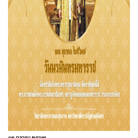
๑๓ ตุลาคม ๒๕๖๗