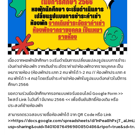
เนื่องจากหอพักนักศึกษา จะเริ่มดำเนินการเปลี่ยนแปลงรูปแบบการชำระ
เงินค่าเช่าห้องพัก จากเดิมชำระอัตราค่าเช่าห้องพักจากรายบุคคล เป็น
เหมารายห้อง (ห้องพักประเภท 2 คน พักได้ 1-2 คน // ห้องพักประเภท 4
คน พักได้ 1-4 คน) โดยเริ่มชำระค่าเช่าห้องพักในรูปแบบดังกล่าวในปีการ
ศึกษา 2566
ขอความร่วมมือนักศึกษากรอกแบบฟอร์มออนไลน์ Google Form >>
โพสต์ Link ในวันที่ 1 มีนาคม 2566 << เพื่อยืนยันสิทธิ์ห้องเดิม หรือ
ประสงค์ย้ายห้องพัก
สามารถตรวจสอบรายชื่อห้องพักได้ จาก QR Code หรือ Link
>>https://docs.google.com/spreadsheets/d/1nPea8hPxjT_alJmL
usp=sharing&ouid=114010876496980850486&rtpof=true&sd=tr