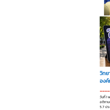
วิทย
องค์
----
วันที่
อติกาน
5.7 ปร