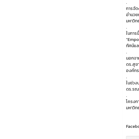
.
การจัด
อำนวยก
มหาวิท
.
ในการน
“Empow
ทัศน์แ
.
นอกจาก
ดร.สุช
องค์กรส
.
ในช่วง
ดร.รณก
.
โครงกา
มหาวิทย
Faceb