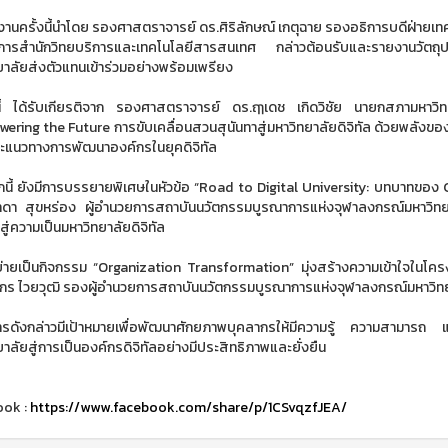
งานครั้งนี้นำโดย รองศาสตราจารย์ ดร.ศิริลักษณ์ เกตุฉาย รองอธิการบดีฝ่ายเทคโ
ารสำนักวิทยบริการและเทคโนโลยีสารสนเทศ กล่าวต้อนรับและรายงานวัตถ
ยาลัยส่งตัวแทนเข้าร่วมอย่างพร้อมเพรียง
ี้ ได้รับเกียรติจาก รองศาสตราจารย์ ดร.ฤๅเดช เกิดวิชัย นายกสภามหาวิท
ering the Future การขับเคลื่อนสวนสุนันทาสู่มหาวิทยาลัยดิจิทัล ด้วยพลังข
ละแนวทางการพัฒนาองค์กรในยุคดิจิทัล
นี้ ยังมีการบรรยายพิเศษในหัวข้อ “Road to Digital University: บทบาทของ
าดา สุขหร่อง ผู้อำนวยการสถาบันนวัตกรรมบูรณาการแห่งจุฬาลงกรณ์มหาวิทย
ู่ความเป็นมหาวิทยาลัยดิจิทัล
บ่ายเป็นกิจกรรม “Organization Transformation” มุ่งสร้างความเข้าใจในโคร
ร ไวยวุฒิ รองผู้อำนวยการสถาบันนวัตกรรมบูรณาการแห่งจุฬาลงกรณ์มหาวิทยา
รดังกล่าวมีเป้าหมายเพื่อพัฒนาศักยภาพบุคลากรให้มีความรู้ ความสามารถ แล
าลัยสู่การเป็นองค์กรดิจิทัลอย่างมีประสิทธิภาพและยั่งยืน
ook :
https://www.facebook.com/share/p/1CSvqzfJEA/